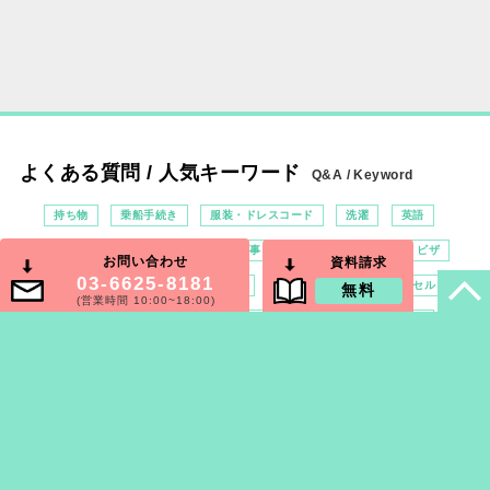
よくある質問 / 人気キーワード
Q&A / Keyword
持ち物
乗船手続き
服装・ドレスコード
洗濯
英語
お問い合わせ
資料請求
過ごし方
船酔い
病気
食事
喫煙
パスポート・ビザ
03-6625-8181
無料
(営業時間 10:00~18:00)
寄港地
保険
チップ・支払い
一人旅
予約・キャンセル
赤ちゃん・子供
料金
車椅子
客室
インターネット
徹底解説
エリアから選ぶ
客船から選ぶ