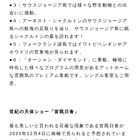
●３：サウスジョージア島では様々な野生動物との出
会いに感動。
●４：アーネスト・シャクルトンのサウスジョージア
島への航海の足取りを辿り、サウスジョージア島に眠
るシャクルトンの墓を訪れます！
●５：フォークランド諸島ではイワトビペンギンやア
ホウドリの営巣地が見られます。
●６：「オーシャン・ダイヤモンド」に乗船。極地に
特化した様々なプログラムの用意があるアットホーム
な雰囲気のプレミアム客船です。シングル客室もご用
意。
世紀の天体ショー「皆既日食」
最も美しいと言われる荘厳な現象である皆既日食が
2021年12月4日に南極で見られると予想されていま