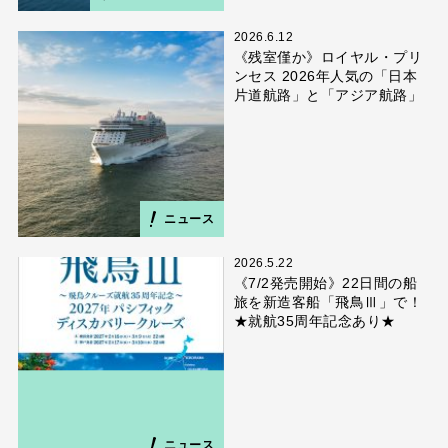
2026.6.12
《残室僅か》ロイヤル・プリ
ンセス 2026年人気の「日本
片道航路」と「アジア航路」
ニュース
2026.5.22
《7/2発売開始》22日間の船
旅を新造客船「飛鳥Ⅲ」で！
★就航35周年記念あり★
ニュース