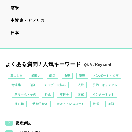
南米
中近東・アフリカ
日本
よくある質問 / 人気キーワード
Q&A / Keyword
過ごし方
船酔い
病気
食事
喫煙
パスポート・ビザ
寄港地
保険
チップ・支払い
一人旅
予約・キャンセル
赤ちゃん・子供
料金
車椅子
客室
インターネット
持ち物
乗船手続き
服装・ドレスコード
洗濯
英語
徹底解説