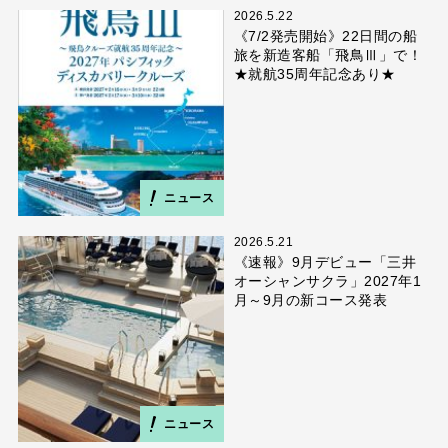
2026.5.22
《7/2発売開始》22日間の船
旅を新造客船「飛鳥Ⅲ」で！
★就航35周年記念あり★
ニュース
2026.5.21
《速報》9月デビュー「三井
オーシャンサクラ」2027年1
月～9月の新コース発表
ニュース