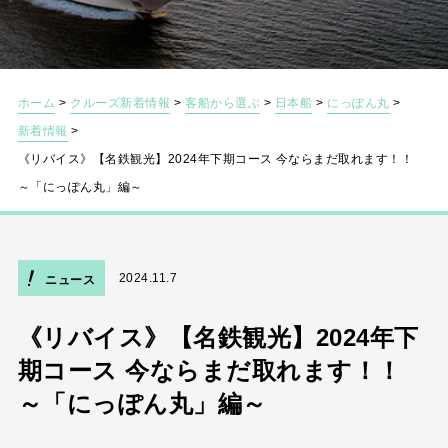
ホーム
>
クルーズ新着情報
>
客船から選ぶ
>
日本船
>
にっぽん丸
>
新着情報
>
《リバイス》【名鉄観光】2024年下期コース 今ならまだ取れます！！
～「にっぽん丸」編～
2024.11.7
ニュース
《リバイス》【名鉄観光】2024年下
期コース 今ならまだ取れます！！
～「にっぽん丸」編～