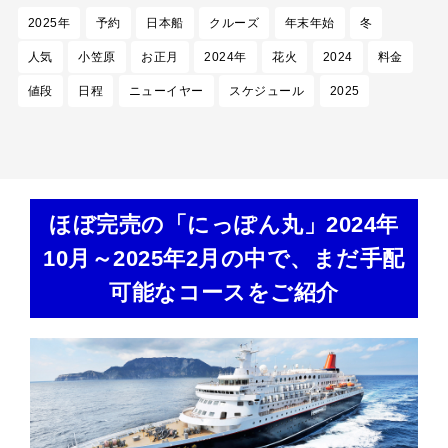
2025年
予約
日本船
クルーズ
年末年始
冬
人気
小笠原
お正月
2024年
花火
2024
料金
値段
日程
ニューイヤー
スケジュール
2025
ほぼ完売の「にっぽん丸」2024年
10月～2025年2月の中で、まだ手配
可能なコースをご紹介