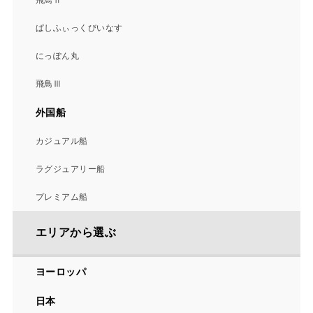
飛鳥Ⅱ
ぱしふぃっくびいなす
にっぽん丸
飛鳥Ⅲ
外国船
カジュアル船
ラグジュアリー船
プレミアム船
エリアから選ぶ
ヨーロッパ
日本