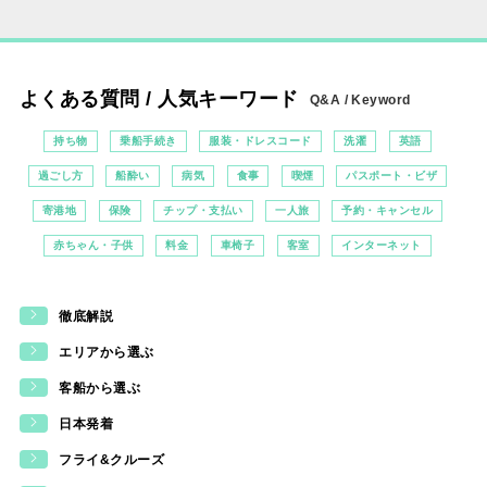
よくある質問 / 人気キーワード
Q&A / Keyword
持ち物
乗船手続き
服装・ドレスコード
洗濯
英語
過ごし方
船酔い
病気
食事
喫煙
パスポート・ビザ
寄港地
保険
チップ・支払い
一人旅
予約・キャンセル
赤ちゃん・子供
料金
車椅子
客室
インターネット
徹底解説
エリアから選ぶ
客船から選ぶ
日本発着
フライ&クルーズ