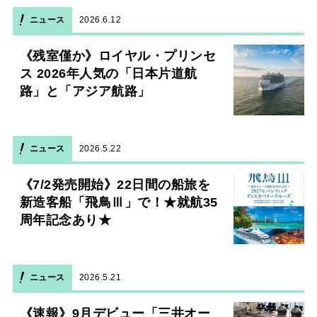
ニュース
2026.6.12
《残室僅か》ロイヤル・プリンセ
ス 2026年人気の「日本片道航
路」と「アジア航路」
ニュース
2026.5.22
《7/2発売開始》22日間の船旅を
新造客船「飛鳥Ⅲ」で！★就航35
周年記念あり★
ニュース
2026.5.21
《速報》9月デビュー「三井オー