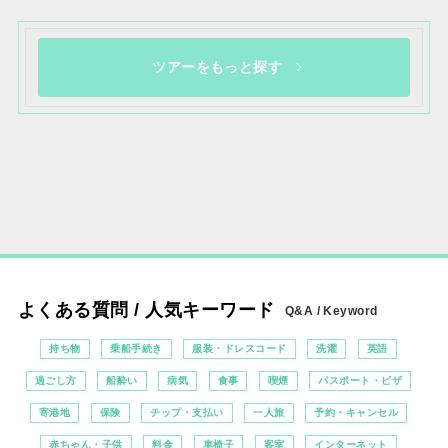
ツアーをもっと探す
よくある質問 / 人気キーワード
Q&A / Keyword
持ち物
乗船手続き
服装・ドレスコード
洗濯
英語
過ごし方
船酔い
病気
食事
喫煙
パスポート・ビザ
寄港地
保険
チップ・支払い
一人旅
予約・キャンセル
赤ちゃん・子供
料金
車椅子
客室
インターネット