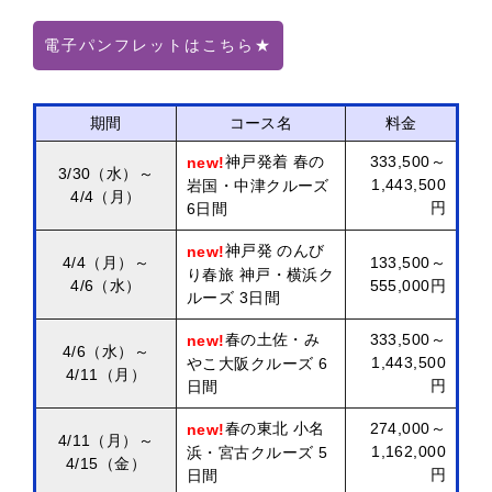
電子パンフレットはこちら★
期間
コース名
料金
神戸発着 春の
333,500～
new!
3/30（水）～
1,443,500
岩国・中津クルーズ
4/4（月）
円
6日間
神戸発 のんび
new!
4/4（月）～
133,500～
り春旅 神戸・横浜ク
4/6（水）
555,000円
ルーズ 3日間
春の土佐・み
333,500～
new!
4/6（水）～
1,443,500
やこ大阪クルーズ 6
4/11（月）
円
日間
春の東北 小名
274,000～
new!
4/11（月）～
1,162,000
浜・宮古クルーズ 5
4/15（金）
円
日間