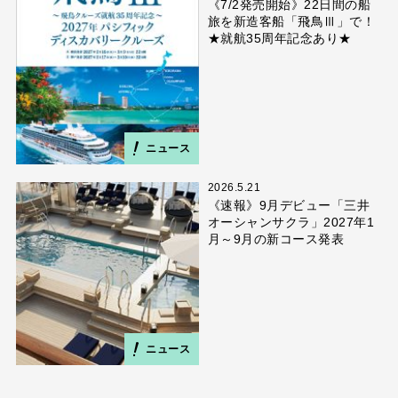
《7/2発売開始》22日間の船
旅を新造客船「飛鳥Ⅲ」で！
★就航35周年記念あり★
ニュース
2026.5.21
《速報》9月デビュー「三井
オーシャンサクラ」2027年1
月～9月の新コース発表
ニュース