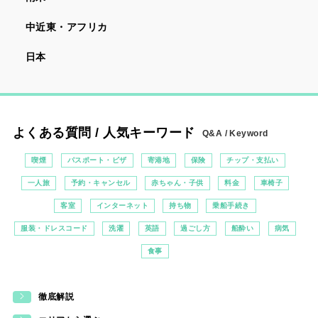
中近東・アフリカ
日本
よくある質問 / 人気キーワード
Q&A / Keyword
喫煙
パスポート・ビザ
寄港地
保険
チップ・支払い
一人旅
予約・キャンセル
赤ちゃん・子供
料金
車椅子
客室
インターネット
持ち物
乗船手続き
服装・ドレスコード
洗濯
英語
過ごし方
船酔い
病気
食事
徹底解説