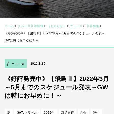
ホーム
>
クルーズ新着情報
>
【お知らせ】
>
ニュース
>
新着情報
>
《好評発売中》【飛鳥Ⅱ】2022年3月～5月までのスケジュール発表～
GWは特にお早めに！～
2022.1.25
ニュース
《好評発売中》【飛鳥Ⅱ】2022年3月
～5月までのスケジュール発表～GW
は特にお早めに！～
夏
GoToトラベル
2022年
新婚旅行
料金
連休