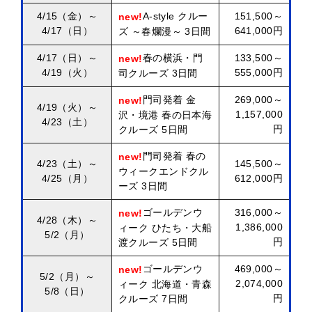
4/15（金）～
A-style クルー
151,500～
new!
4/17（日）
641,000円
ズ ～春爛漫～ 3日間
4/17（日）～
春の横浜・門
133,500～
new!
4/19（火）
555,000円
司クルーズ 3日間
門司発着 金
269,000～
new!
4/19（火）～
1,157,000
沢・境港 春の日本海
4/23（土）
円
クルーズ 5日間
門司発着 春の
new!
4/23（土）～
145,500～
ウィークエンドクル
4/25（月）
612,000円
ーズ 3日間
ゴールデンウ
316,000～
new!
4/28（木）～
1,386,000
ィーク ひたち・大船
5/2（月）
円
渡クルーズ 5日間
ゴールデンウ
469,000～
new!
5/2（月）～
2,074,000
ィーク 北海道・青森
5/8（日）
円
クルーズ 7日間