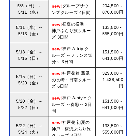
5/8（日）～
グループサウ
204,500～
new!
5/11（水）
870,000円
ンズクルーズ 4日間
初夏の横浜・
new!
5/11（水）～
133,500～
神戸ぶらり旅クルー
5/13（金）
555,000円
ズ 3日間
神戸 A-trip ク
new!
5/13（金）～
151,500～
ルーズ ～フランス気
5/15（日）
641,000円
分～ 3日間
神戸発着 薫風
329,000～
new!
5/15（日）～
1,438,500
の長崎・日南クルー
5/20（金）
円
ズ 6日間
神戸 A-style ク
new!
5/20（金）～
151,500～
ルーズ ～春彩～ 3日
5/22（日）
641,000円
間
神戸発 初夏の
new!
5/22（日）～
133,500～
神戸・横浜ぶらり旅
5/24（火）
555,000円
クルーズ 3日間