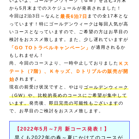
いよいよ、ゴールデンウィーク（ＧＷ）を含む3月末
から5月末までのスケジュールが発表されました！
今回は2泊3日～なんと
までの全17本とな
最長6泊7日
っています！特にゴールデンウィークは毎回人気が高
いコースとなっていますので、ご希望の方はお早目の
検討をおススメ致します。また、少し遅れていますが
が適用されるか
「GO TOトラベルキャンペーン」
もしれません！
尚、今回のコースより、一時中止しておりました
Ｋス
テート（7階）、Ｋキッズ、Ｄトリプルの販売が開
されます。
始
現在の前受け状況ですと、やはり
ゴールデンウィーク
（GW）や、比較的長めのコースにご希望が集中して
発売後、
の
います。
即日完売の可能性もございます
で、お早目のご検討をおススメ致します。
【2022年5月～7月 新コース発表！】
早くも2022年の春～夏にかけてのコースが