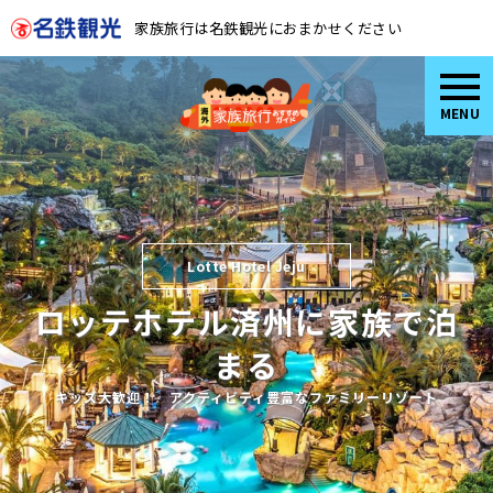
家族旅行は名鉄観光におまかせください
MENU
Lotte Hotel Jeju
ロッテホテル済州に家族で泊
まる
キッズ大歓迎！ アクティビティ豊富なファミリーリゾート