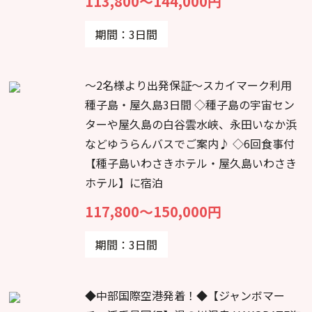
113,800～144,000円
期間：3日間
～2名様より出発保証～スカイマーク利用
種子島・屋久島3日間 ◇種子島の宇宙セン
ターや屋久島の白谷雲水峡、永田いなか浜
などゆうらんバスでご案内♪ ◇6回食事付
【種子島いわさきホテル・屋久島いわさき
ホテル】に宿泊
117,800～150,000円
期間：3日間
◆中部国際空港発着！◆【ジャンボマー