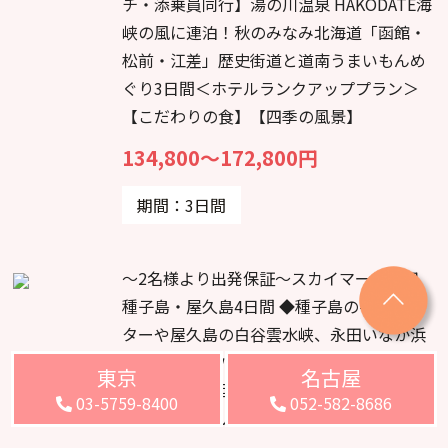
チ・添乗員同行】湯の川温泉 HAKODATE海
峡の風に連泊！秋のみなみ北海道「函館・
松前・江差」歴史街道と道南うまいもんめ
ぐり3日間＜ホテルランクアッププラン＞
【こだわりの食】【四季の風景】
134,800～172,800円
期間：3日間
～2名様より出発保証～スカイマーク利用
種子島・屋久島4日間 ◆種子島の宇宙セン
ターや屋久島の白谷雲水峡、永田いなか浜
などゆうらんバスでご案内♪ ◆2日目は終
東京
名古屋
日フリー ◆8回食事付【種子島いわさきホ
03-5759-8400
052-582-8686
テル・屋久島いわさきホテル】に宿泊