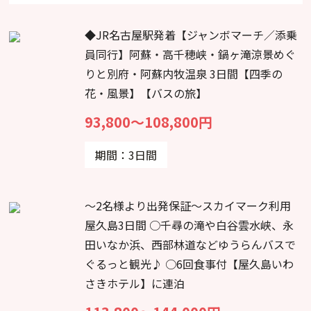
◆JR名古屋駅発着【ジャンボマーチ／添乗
員同行】阿蘇・高千穂峡・鍋ヶ滝涼景めぐ
りと別府・阿蘇内牧温泉 3日間【四季の
花・風景】【バスの旅】
93,800～108,800円
期間：3日間
～2名様より出発保証～スカイマーク利用
屋久島3日間 ○千尋の滝や白谷雲水峡、永
田いなか浜、西部林道などゆうらんバスで
ぐるっと観光♪ ○6回食事付【屋久島いわ
さきホテル】に連泊