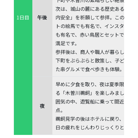
次は、城山の麓にある歴史ある三光
午後
内安全」を祈願して参拝。この神社
1日目
トの絵馬でも有名で、インスタ映え
も有名で、赤い鳥居とセットで記念
満足です。
参拝後は、商人や職人が暮らした名
下町をぶらぶらと散策し、子どもが
た串グルメで食べ歩きも体験。
早めに夕食を取り、夜は夏季限定で
る「木曽川鵜飼」を楽しみました。
囲気の中、遊覧船に乗って間近に見
夜
点。
鵜飼見学の後はホテルに戻り、大浴場
日の疲れをじんわりじっくりと癒し