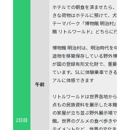
ホテルでの朝食を済ませたら、チェ
きな荷物はホテルに預けて、犬山市
テーマパーク「博物館 明治村」か「
館 リトルワールド」どちらに行くか
博物館 明治村は、明治時代を中心に
造物を移築保存している野外博物館
が国の登録有形文化財で、重要文化財
ています。SLに体験乗車できるなど
アルに体感できます
午前
リトルワールドは世界各地から集められ
点もの民族資料を展示した本館展示室と
の家屋が立ち並ぶ野外展示場で構成
2日目
館。世界のグルメの食べ歩きや民族
テイメントなど、世界の文化を五感