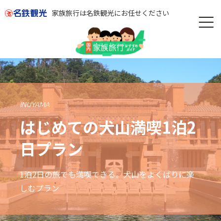
家族旅行は名鉄観光にお任せください
INUYAMA
はじめての犬山満喫1泊2
日プラン
1泊2日の旅でも満喫できる。犬山をよくばりに楽
しむプラン