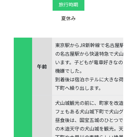
旅行時期
夏休み
東京駅からJR新幹線で名古屋駅へ。
の名古屋駅から快速特急で犬山駅（約
います。子どもが電車好きなので移
午前
機嫌でした。
到着後は宿泊ホテルに大きな荷物を
下町へ繰り出します。
犬山城観光の前に、町家を改造した
フェもある犬山城下町で犬山グルメ
昼食後は、国宝五城のひとつで、現
の木造天守の犬山城を観光。天守最
下町や木曽川の素晴らしい絶景を堪