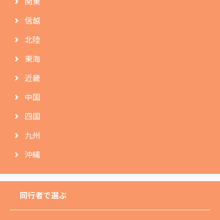
関東
信越
北陸
東海
近畿
中国
四国
九州
沖縄
同行者で選ぶ